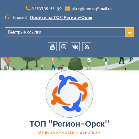
Перейти
к
8 3537 35-55-99
pkregionorsk@mail.ru
содержимому
Важно:
Пройти на ТОП Регион-Орск
Быстрые ссылки
YouTube
InstaGramm
ВКонтакте
RSS
ТОП "Регион-Орск"
От возможности к действию