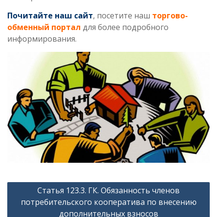
Почитайте наш сайт
, посетите наш
торгово-
обменный портал
для более подробного
информирования.
Навигация
Статья 123.3. ГК. Обязанность членов
по
потребительского кооператива по внесению
записям
дополнительных взносов