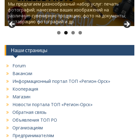
Мы предлагаем разнообразный набор услуг: печать
Мы предлагаем разнообразный набор услуг: печать
фотографий; нанесение ваших изображений на
фотографий; нанесение ваших изображений на
различную сувенирную продукцию; фото на документы;
различную сувенирную продукцию; фото на документы;
реставрацию фотографий и др.
реставрацию фотографий и др.
Наши страницы
Forum
Вакансии
Информационный портал ТОП «Регион-Орск»
Кооперация
Магазин
Новости портала ТОП «Регион-Орск»
Обратная связь
Объявления ТОП РО
Организациям
Предпринимателям