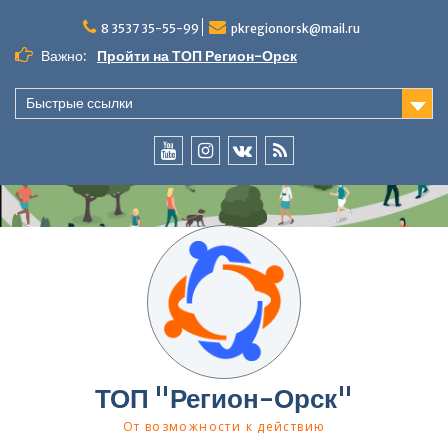
Перейти
к
8 3537 35-55-99
pkregionorsk@mail.ru
содержимому
Важно:
Пройти на ТОП Регион-Орск
Быстрые ссылки
YouTube
InstaGramm
ВКонтакте
RSS
ТОП "Регион-Орск"
От возможности к действию