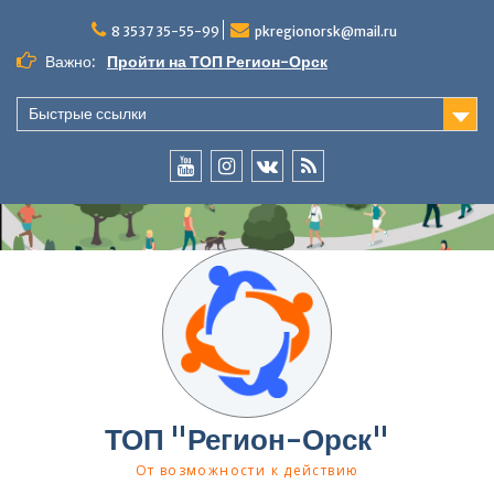
Перейти
к
8 3537 35-55-99
pkregionorsk@mail.ru
содержимому
Важно:
Пройти на ТОП Регион-Орск
Быстрые ссылки
YouTube
InstaGramm
ВКонтакте
RSS
ТОП "Регион-Орск"
От возможности к действию