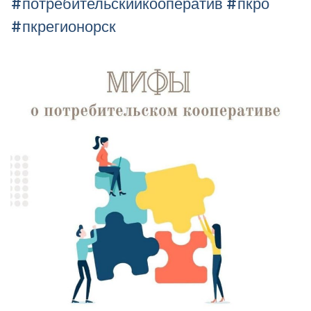
#потребительскийкооператив #пкро
#пкрегионорск