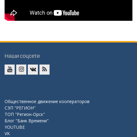
Наши соцсети
YouTube
InstaGramm
ВКонтакте
RSS
Наши ресурсы и партнеры :
Общественное движение кооператоров
СЭП "РЕГИОН"
ТОП "Регион-Орск"
Блог "Банк Времени"
YOUTUBE
VK