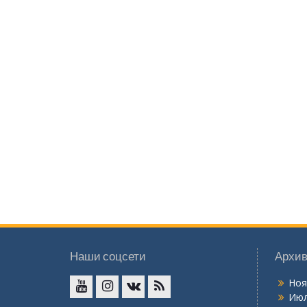
Наши соцсети
Архи
Ноя
Июл
YouTube
InstaGramm
ВКонтакте
RSS