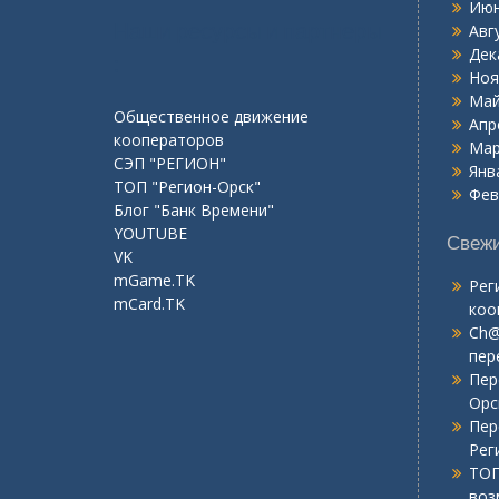
Июн
Наши ресурсы и партнеры
Авг
Дек
:
Ноя
Май
Общественное движение
Апр
кооператоров
Мар
СЭП "РЕГИОН"
Янв
ТОП "Регион-Орск"
Фев
Блог "Банк Времени"
YOUTUBE
Свежи
VK
mGame.TK
Рег
mCard.TK
коо
Ch@
пер
Пер
Орс
Пер
Рег
ТОП
воз