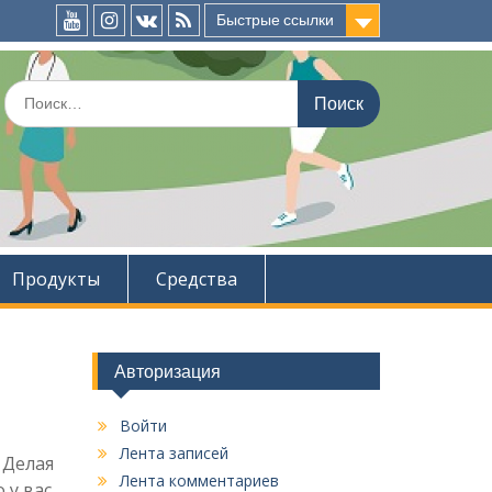
Быстрые ссылки
YouTube
InstaGramm
ВКонтакте
RSS
Искать:
Продукты
Средства
Авторизация
Войти
Лента записей
 Делая
Лента комментариев
 у вас