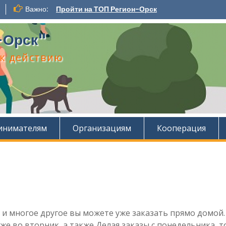
Важно:
Пройти на ТОП Регион-Орск
-Орск"
к действию
инимателям
Организациям
Кооперация
и многое другое вы можете уже заказать прямо домой.
уже во вторник, а также Делая заказы с понедельника, то