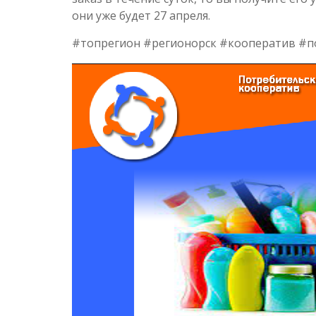
они уже будет 27 апреля.
#топрегион #регионорск #кооператив #п