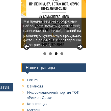
Мы предлагаем разнообразный
набор услуг: печать фотографий;
нанесение ваших изображений на
различную сувенирную продукцию;
фото на документы; реставрацию
фотографий и др.
Наши страницы
Forum
Вакансии
ратив
Информационный портал ТОП
«Регион-Орск»
Кооперация
Магазин