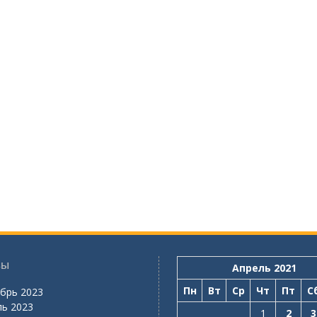
вы
Апрель 2021
Пн
Вт
Ср
Чт
Пт
С
брь 2023
ь 2023
1
2
3