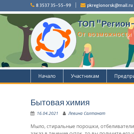
Перейти
8 3537 35-55-99
pkregionorsk@mail.ru
к
содержимому
ТОП "Регион
От возможности 
Начало
Участникам
Предпр
Бытовая химия
16.04.2021
Левина Салтанат
Мыло, стиральные порошки, отбеливатели 
заказ в течение суток, то вы получите его 