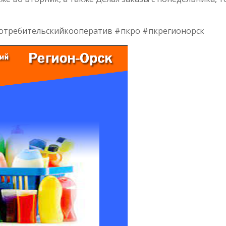
отребительскийкооператив #пкро #пкрегионорск