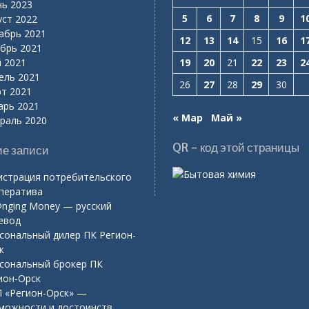
ь 2023
5
6
7
8
9
1
уст 2022
абрь 2021
12
13
14
15
16
1
брь 2021
 2021
19
20
21
22
23
2
ель 2021
26
27
28
29
30
т 2021
арь 2021
« Мар
Май »
раль 2020
QR - код этой страницы
е записи
истрация потребительского
ператива
nging Money — русский
евод
сональный дилер ПК Регион-
к
сональный брокер ПК
ион-Орск
 «Регион-Орск» —
можности и достоинств